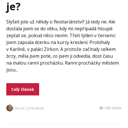
je?
Slyšeli jste už někdy o flexitariánství? Já tedy ne. Ale
dostala jsem se do věku, kdy mi nepřipadá hloupé
zeptat se, pokud něco nevím. Třetí týden v červenci
jsem zapsala dcerku na kurzy kreslení. Probíhaly
v Karlíně, v paláci Zirkon. A protože začínaly celkem
brzy, měla jsem poté, co jsem ji odvedla, dost času
na malou ranní procházku. Ranní procházky městem
jsou...
Celý článek
Anna Cymbalista
0
4990x