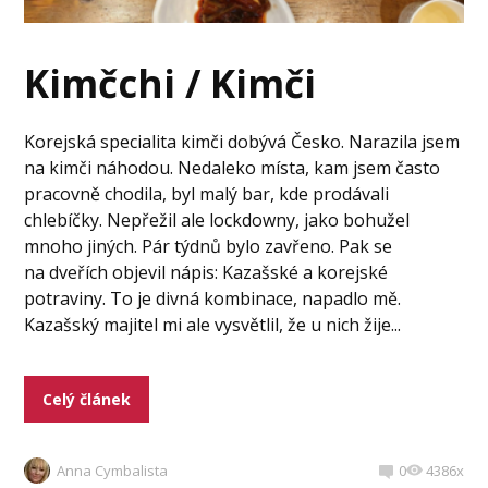
Kimčchi / Kimči
Korejská specialita kimči dobývá Česko. Narazila jsem
na kimči náhodou. Nedaleko místa, kam jsem často
pracovně chodila, byl malý bar, kde prodávali
chlebíčky. Nepřežil ale lockdowny, jako bohužel
mnoho jiných. Pár týdnů bylo zavřeno. Pak se
na dveřích objevil nápis: Kazašské a korejské
potraviny. To je divná kombinace, napadlo mě.
Kazašský majitel mi ale vysvětlil, že u nich žije...
Celý článek
Anna Cymbalista
0
4386x