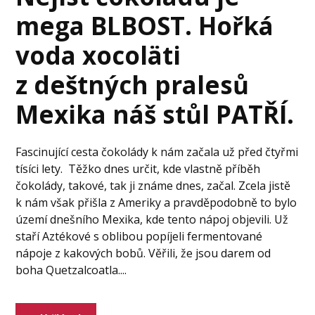
mega BLBOST. Hořká
voda xocoläti
z deštných pralesů
Mexika náš stůl PATŘÍ.
Fascinující cesta čokolády k nám začala už před čtyřmi
tísíci lety. Těžko dnes určit, kde vlastně příběh
čokolády, takové, tak ji známe dnes, začal. Zcela jistě
k nám však přišla z Ameriky a pravděpodobně to bylo
území dnešního Mexika, kde tento nápoj objevili. Už
staří Aztékové s oblibou popíjeli fermentované
nápoje z kakových bobů. Věřili, že jsou darem od
boha Quetzalcoatla....