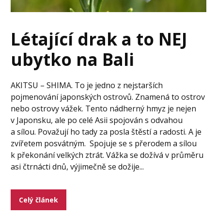
Létající drak a to NEJ
ubytko na Bali
AKITSU – SHIMA. To je jedno z nejstarších
pojmenování japonských ostrovů. Znamená to ostrov
nebo ostrovy vážek. Tento nádherný hmyz je nejen
v Japonsku, ale po celé Asii spojován s odvahou
a sílou. Považují ho tady za posla štěstí a radosti. A je
zvířetem posvátným. Spojuje se s přerodem a sílou
k překonání velkých ztrát. Vážka se dožívá v průměru
asi čtrnácti dnů, výjimečně se dožije...
Celý článek