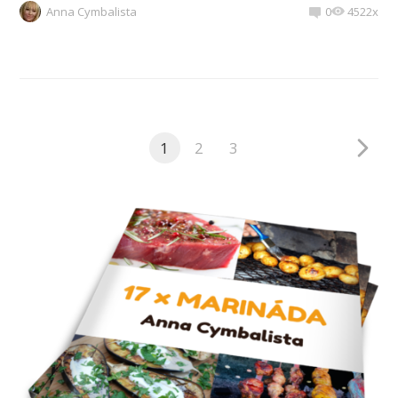
Anna Cymbalista
0
4522x
1
2
3