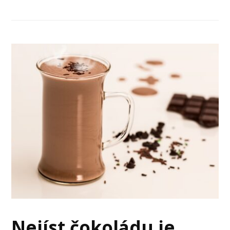
Nejíst čokoládu je