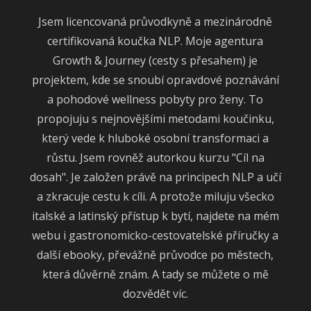
Jsem licencovaná průvodkyně a mezinárodně
certifikovaná koučka NLP. Moje agentura
Growth & Journey (cesty s přesahem) je
projektem, kde se snoubí opravdové poznávání
a pohodové wellness pobyty pro ženy. To
propojuju s nejnovějšími metodami koučinku,
který vede k hluboké osobní transformaci a
růstu. Jsem rovněž autorkou kurzu "Cíl na
dosah". Je založen právě na principech NLP a učí
a zkracuje cestu k cíli. A protože miluju všecko
italské a latinský přístup k bytí, najdete na mém
webu i gastronomicko-cestovatelské příručky a
další ebooky, převážně průvodce po městech,
která důvěrně znám. A tady se můžete o mě
dozvědět víc.