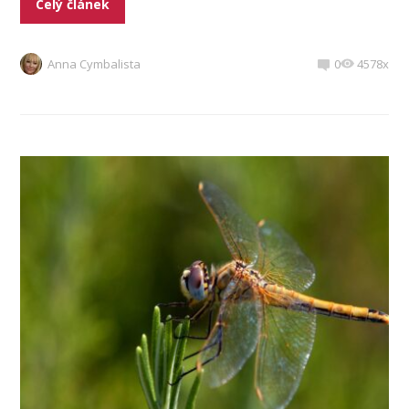
Celý článek
Anna Cymbalista
0
4578x