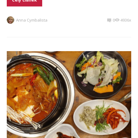
Anna Cymbalista
0
4936x