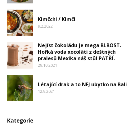
Kimčchi / Kimči
9.2.2022
Nejíst čokoládu je mega BLBOST.
Hořká voda xocoläti z deštných
pralesů Mexika náš stůl PATŘÍ.
29.10.2021
Létající drak a to NEJ ubytko na Bali
12.9.2021
Kategorie