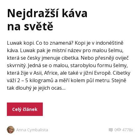
Nejdražší káva
na světě
Luwak kopi. Co to znamená? Kopi je v indonéštině
káva. Luwak pak je místní název pro malou šelmu,
která se česky jmenuje cibetka. Nebo přesněji oviječ
skvrnitý. Jedná se o malou, starobylou formu šelmy,
která žije v Asii, Africe, ale také v jižní Evropě. Cibetky
váží 2 – 5 kilogramů a měří kolem půl metru. Stejně
tak dlouhý je jejich ocas....
Celý článek
Anna Cymbalista
0
4778x