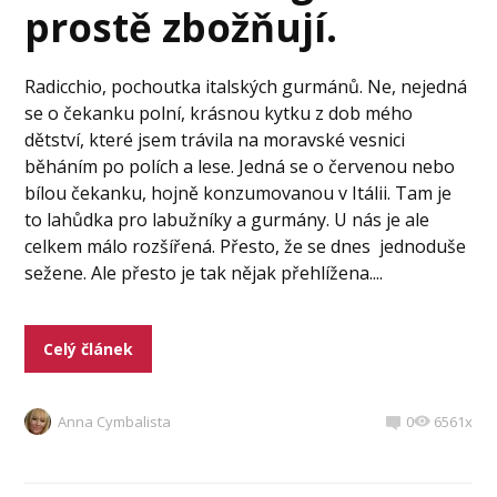
prostě zbožňují.
Radicchio, pochoutka italských gurmánů. Ne, nejedná
se o čekanku polní, krásnou kytku z dob mého
dětství, které jsem trávila na moravské vesnici
běháním po polích a lese. Jedná se o červenou nebo
bílou čekanku, hojně konzumovanou v Itálii. Tam je
to lahůdka pro labužníky a gurmány. U nás je ale
celkem málo rozšířená. Přesto, že se dnes jednoduše
sežene. Ale přesto je tak nějak přehlížena....
Celý článek
Anna Cymbalista
0
6561x