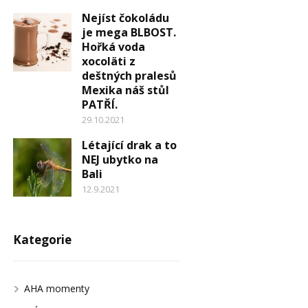
Nejíst čokoládu
je mega BLBOST.
Hořká voda
xocoläti z
deštných pralesů
Mexika náš stůl
PATŘÍ.
29.10.2021
Létající drak a to
NEJ ubytko na
Bali
12.9.2021
Kategorie
AHA momenty