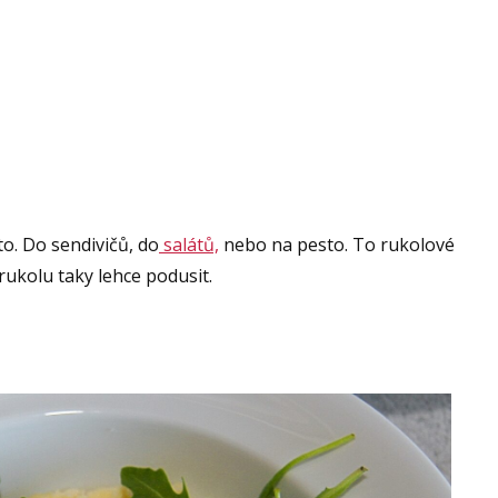
o. Do sendivičů, do
salátů,
nebo na pesto. To rukolové
ukolu taky lehce podusit.