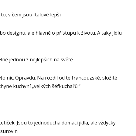
 to, v čem jsou Italové lepší.
 designu, ale hlavně o přístupu k životu. A taky jídlu.
lně jednou z nejlepších na světě.
 No nic. Opravdu. Na rozdíl od té francouzské, složité
uchyně kuchyní „velkých šéfkuchařů.“
etiček. Jsou to jednoduchá domácí jídla, ale vždycky
 surovin.