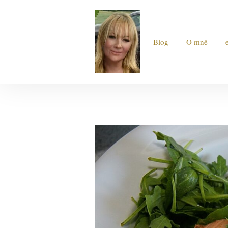
Blog
O mně