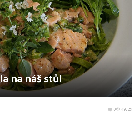
la na náš stůl
0
4932x