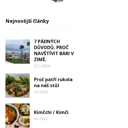
Nejnovější články
7 PÁDNÝCH
DŮVODŮ, PROČ
NAVŠTÍVIT BARI V
ZIMĚ.
22.2.2024
Proč patří rukola
na náš stůl
3.3.2022
Kimčchi / Kimči
9.2.2022