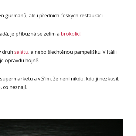
en gurmánů, ale i předních českých restaurací.
padá, je příbuzná se zelím a
brokolicí.
ý druh
salátu
, a nebo šlechtěnou pampelišku. V Itálii
je opravdu hojně.
upermarketu a věřím, že není nikdo, kdo ji nezkusil.
 co neznají.