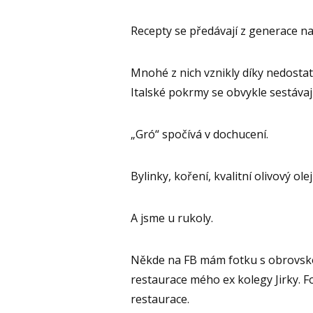
Recepty se předávají z generace na
Mnohé z nich vznikly díky nedosta
Italské pokrmy se obvykle sestávaj
„Gró“ spočívá v dochucení.
Bylinky, koření, kvalitní olivový olej
A jsme u rukoly.
Někde na FB mám fotku s obrovskou
restaurace mého ex kolegy Jirky. F
restaurace.