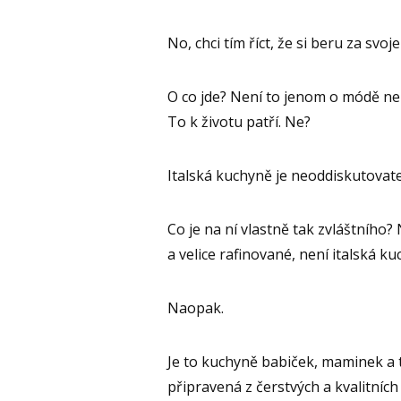
No, chci tím říct, že si beru za svoje
O co jde? Není to jenom o módě nebo
To k životu patří. Ne?
Italská kuchyně je neoddiskutovate
Co je na ní vlastně tak zvláštního?
a velice rafinované, není italská k
Naopak.
Je to kuchyně babiček, maminek a t
připravená z čerstvých a kvalitních