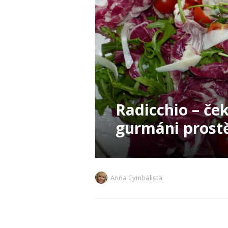
Radicchio – ček
gurmáni prostě
Anna Cymbalista