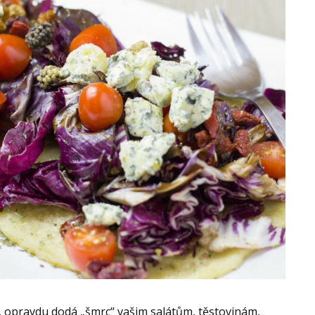
u, opravdu dodá „šmrc“ vašim salátům, těstovinám,