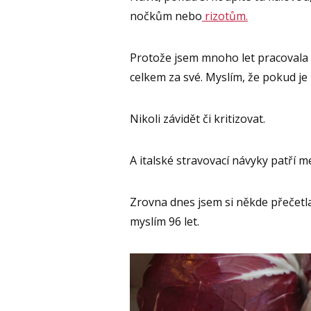
nočkům nebo
rizotům.
Protože jsem mnoho let pracovala s I
celkem za své. Myslím, že pokud je 
Nikoli závidět či kritizovat.
A italské stravovací návyky patří mez
Zrovna dnes jsem si někde přečetl
myslím 96 let.