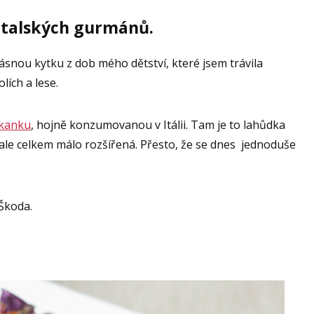
italských gurmánů.
ásnou kytku z dob mého dětství, které jsem trávila
ích a lese.
kanku
, hojně konzumovanou v Itálii. Tam je to lahůdka
ale celkem málo rozšířená. Přesto, že se dnes jednoduše
 Škoda.