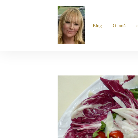
Blog
O mně