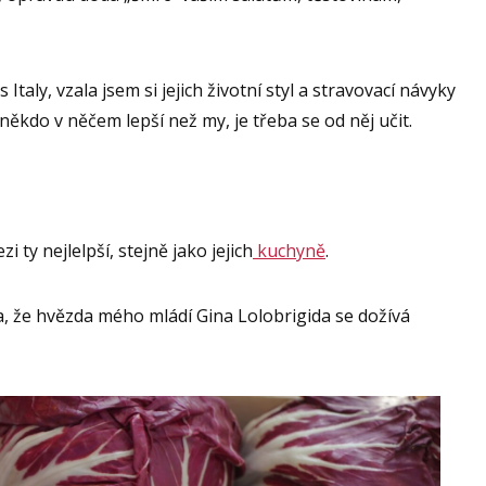
taly, vzala jsem si jejich životní styl a stravovací návyky
někdo v něčem lepší než my, je třeba se od něj učit.
i ty nejlelpší, stejně jako jejich
kuchyně
.
a, že hvězda mého mládí Gina Lolobrigida se dožívá