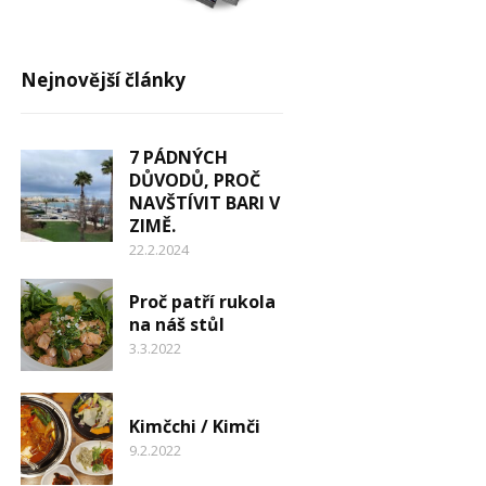
Nejnovější články
7 PÁDNÝCH
DŮVODŮ, PROČ
NAVŠTÍVIT BARI V
ZIMĚ.
22.2.2024
Proč patří rukola
na náš stůl
3.3.2022
Kimčchi / Kimči
9.2.2022