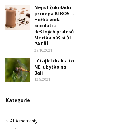
Nejíst čokoládu
je mega BLBOST.
Hořká voda
xocoläti z
deštných pralesů
Mexika náš stůl
PATŘÍ.
29.10.2021
Létající drak a to
NEJ ubytko na
Bali
12.9.2021
Kategorie
AHA momenty