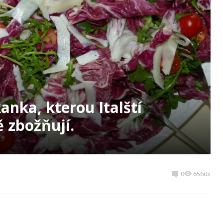
anka, kterou Italští
 zbožňují.
0
6560x