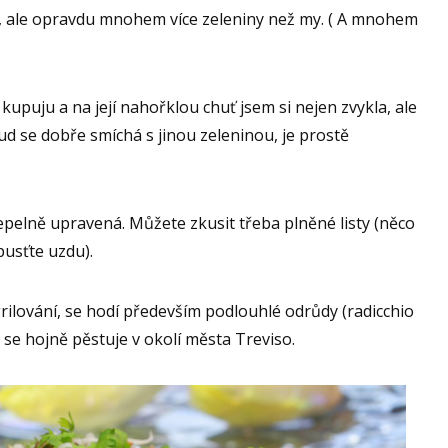
 ale opravdu mnohem více zeleniny než my. ( A mnohem
 kupuju a na její nahořklou chuť jsem si nejen zvykla, ale
kud se dobře smíchá s jinou zeleninou, je prostě
tepelně upravená. Můžete zkusit třeba plněné listy (něco
pusťte uzdu).
rilování, se hodí především podlouhlé odrůdy (radicchio
 se hojně pěstuje v okolí města Treviso.