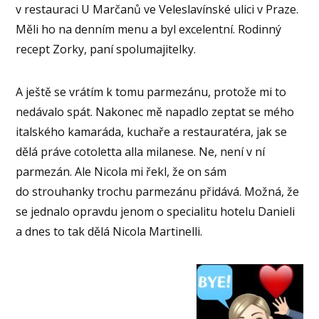
v restauraci U Marčanů ve Veleslavínské ulici v Praze.
Měli ho na denním menu a byl excelentní. Rodinný
recept Zorky, paní spolumajitelky.
A ještě se vrátím k tomu parmezánu, protože mi to
nedávalo spát. Nakonec mě napadlo zeptat se mého
italského kamaráda, kuchaře a restauratéra, jak se
dělá práve cotoletta alla milanese. Ne, není v ní
parmezán. Ale Nicola mi řekl, že on sám
do strouhanky trochu parmezánu přidává. Možná, že
se jednalo opravdu jenom o specialitu hotelu Danieli
a dnes to tak dělá Nicola Martinelli.