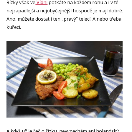
Řízky však ve
Vídni
potkáte na každém rohu a i v té
nejzapadlejší a nejobyčejnější hospodě je mají dobré.
Ano, můžete dostat i ten „pravý“ telecí. A nebo třeba
kuřecí.
A když už je řeč o řízku, nevynechám ani holandský.