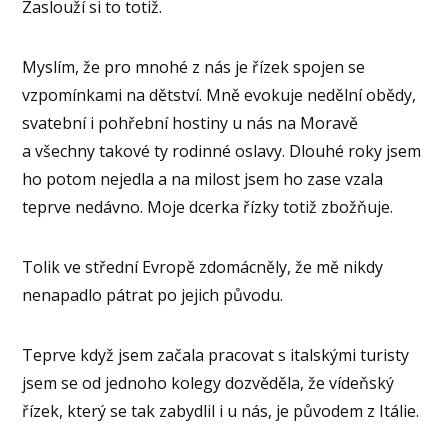
Zaslouží si to totiž.
Myslím, že pro mnohé z nás je řízek spojen se
vzpomínkami na dětství. Mně evokuje nedělní obědy,
svatební i pohřební hostiny u nás na Moravě
a všechny takové ty rodinné oslavy. Dlouhé roky jsem
ho potom nejedla a na milost jsem ho zase vzala
teprve nedávno. Moje dcerka řízky totiž zbožňuje.
Tolik ve střední Evropě zdomácněly, že mě nikdy
nenapadlo pátrat po jejich původu.
Teprve když jsem začala pracovat s italskými turisty
jsem se od jednoho kolegy dozvěděla, že vídeňský
řízek, který se tak zabydlil i u nás, je původem z Itálie.