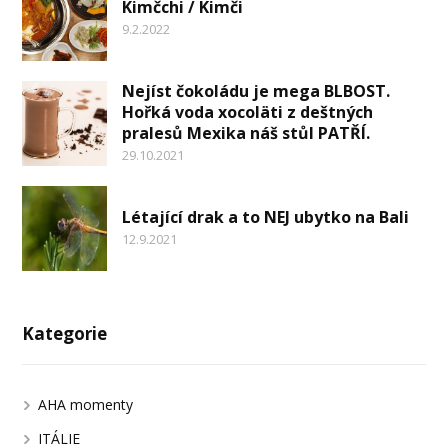
Kimčchi / Kimči
9.2.2022
Nejíst čokoládu je mega BLBOST.
Hořká voda xocoläti z deštných
pralesů Mexika náš stůl PATŘÍ.
29.10.2021
Létající drak a to NEJ ubytko na Bali
12.9.2021
Kategorie
AHA momenty
ITÁLIE