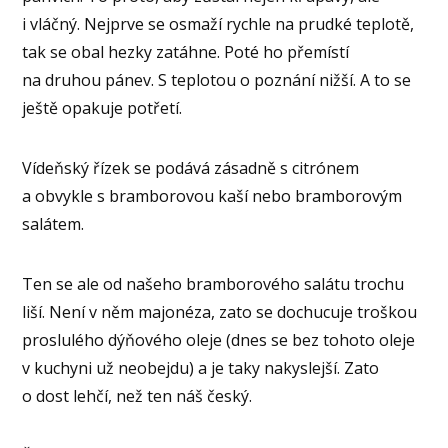
i vláčný. Nejprve se osmaží rychle na prudké teplotě,
tak se obal hezky zatáhne. Poté ho přemístí
na druhou pánev. S teplotou o poznání nižší. A to se
ještě opakuje potřetí.
Vídeňský řízek se podává zásadně s citrónem
a obvykle s bramborovou kaší nebo bramborovým
salátem.
Ten se ale od našeho bramborového salátu trochu
liší. Není v něm majonéza, zato se dochucuje troškou
proslulého dýňového oleje (dnes se bez tohoto oleje
v kuchyni už neobejdu) a je taky nakyslejší. Zato
o dost lehčí, než ten náš český.