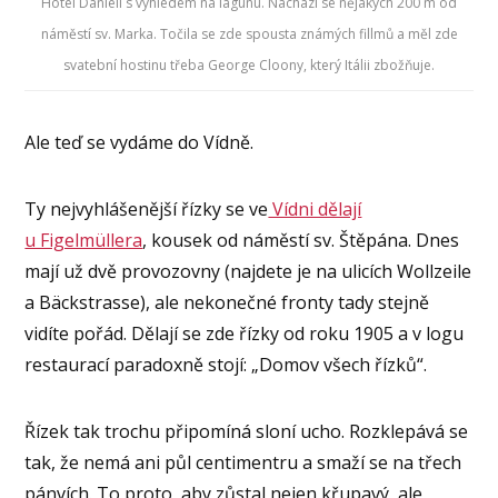
Hotel Danieli s výhledem na lagunu. Nachází se nějakých 200 m od
náměstí sv. Marka. Točila se zde spousta známých fillmů a měl zde
svatební hostinu třeba George Cloony, který Itálii zbožňuje.
Ale teď se vydáme do Vídně.
Ty nejvyhlášenější řízky se ve
Vídni dělají
u Figelmüllera
, kousek od náměstí sv. Štěpána. Dnes
mají už dvě provozovny (najdete je na ulicích Wollzeile
a Bäckstrasse), ale nekonečné fronty tady stejně
vidíte pořád. Dělají se zde řízky od roku 1905 a v logu
restaurací paradoxně stojí: „Domov všech řízků“.
Řízek tak trochu připomíná sloní ucho. Rozklepává se
tak, že nemá ani půl centimentru a smaží se na třech
pánvích. To proto, aby zůstal nejen křupavý, ale