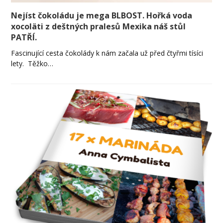
Nejíst čokoládu je mega BLBOST. Hořká voda
xocoläti z deštných pralesů Mexika náš stůl
PATŘÍ.
Fascinující cesta čokolády k nám začala už před čtyřmi tísíci
lety. Těžko…