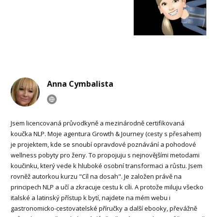
Anna Cymbalista
Jsem licencovaná průvodkyně a mezinárodně certifikovaná
koučka NLP. Moje agentura Growth & Journey (cesty s přesahem)
je projektem, kde se snoubí opravdové poznávání a pohodové
wellness pobyty pro ženy. To propojuju s nejnovějšími metodami
koučinku, který vede k hluboké osobní transformaci a růstu. Jsem
rovněž autorkou kurzu "Cíl na dosah". Je založen právě na
principech NLP a učí a zkracuje cestu k cíli. A protože miluju všecko
italské a latinský přístup k bytí, najdete na mém webu i
gastronomicko-cestovatelské příručky a další ebooky, převážně