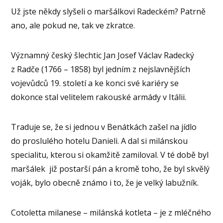
Už jste někdy slyšeli o maršálkovi Radeckém? Patrně
ano, ale pokud ne, tak ve zkratce.
Významný český šlechtic Jan Josef Václav Radecký
z Radče (1766 – 1858) byl jedním z nejslavnějších
vojevůdců 19. století a ke konci své kariéry se
dokonce stal velitelem rakouské armády v Itálii.
Traduje se, že si jednou v Benátkách zašel na jídlo
do proslulého hotelu Danieli. A dal si milánskou
specialitu, kterou si okamžitě zamiloval. V té době byl
maršálek již postarší pán a kromě toho, že byl skvělý
voják, bylo obecně známo i to, že je velký labužník.
Cotoletta milanese – milánská kotleta – je z mléčného