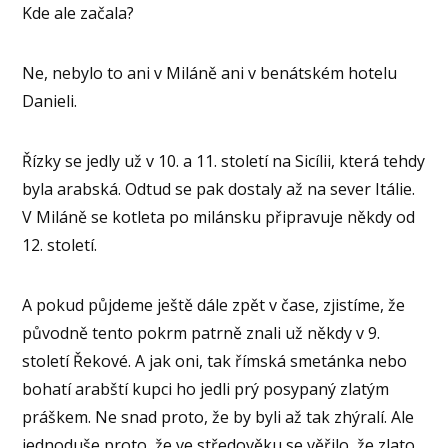
Kde ale začala?
Ne, nebylo to ani v Miláně ani v benátském hotelu
Danieli.
Řízky se jedly už v 10. a 11. století na Sicílii, která tehdy
byla arabská. Odtud se pak dostaly až na sever Itálie.
V Miláně se kotleta po milánsku připravuje někdy od
12. století.
A pokud půjdeme ještě dále zpět v čase, zjistíme, že
původně tento pokrm patrně znali už někdy v 9.
století Řekové. A jak oni, tak římská smetánka nebo
bohatí arabští kupci ho jedli prý posypaný zlatým
práškem. Ne snad proto, že by byli až tak zhýralí. Ale
jednoduše proto, že ve středověku se věřilo, že zlato