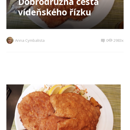
Dobrodružná cesta
vídeňského řízku
Anna Cymbalista
0
2983x