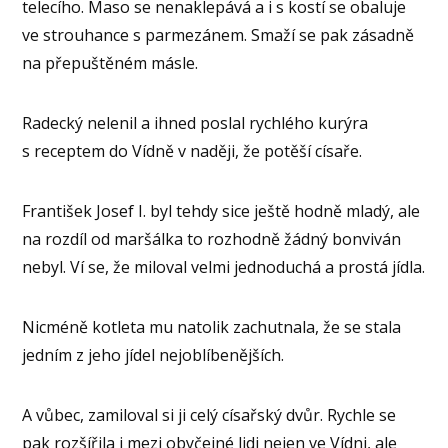
telecího. Maso se nenaklepává a i s kostí se obaluje
ve strouhance s parmezánem. Smaží se pak zásadně
na přepuštěném másle.
Radecký nelenil a ihned poslal rychlého kurýra
s receptem do Vídně v naději, že potěší císaře.
František Josef I. byl tehdy sice ještě hodně mladý, ale
na rozdíl od maršálka to rozhodně žádný bonviván
nebyl. Ví se, že miloval velmi jednoduchá a prostá jídla.
Nicméně kotleta mu natolik zachutnala, že se stala
jedním z jeho jídel nejoblíbenějších.
A vůbec, zamiloval si ji celý císařský dvůr. Rychle se
pak rozšířila i mezi obyčejné lidi nejen ve Vídni, ale