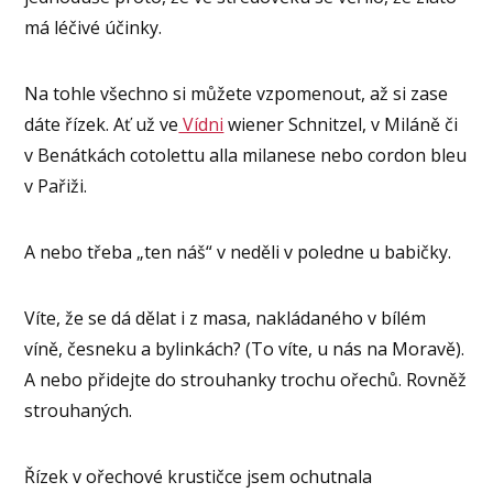
má léčivé účinky.
Na tohle všechno si můžete vzpomenout, až si zase
dáte řízek. Ať už ve
Vídni
wiener Schnitzel, v Miláně či
v Benátkách cotolettu alla milanese nebo cordon bleu
v Pařiži.
A nebo třeba „ten náš“ v neděli v poledne u babičky.
Víte, že se dá dělat i z masa, nakládaného v bílém
víně, česneku a bylinkách? (To víte, u nás na Moravě).
A nebo přidejte do strouhanky trochu ořechů. Rovněž
strouhaných.
Řízek v ořechové krustičce jsem ochutnala