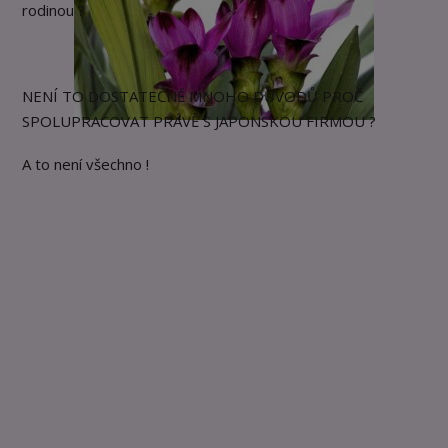
rodinou ?
NENÍ TO DOSTATEČNĚ MNOHO DŮVODŮ PROČ
SPOLUPRACOVAT PRÁVĚ S JAPONSKOU FIRMOU ?
A to není všechno !