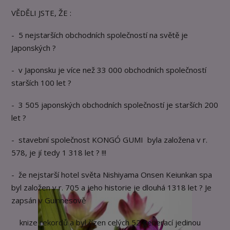
VĚDĚLI JSTE, ŽE :
- 5 nejstarších obchodních společností na světě je
Japonských ?
- v Japonsku je více než 33 000 obchodních společností
starších 100 let ?
- 3 505 japonských obchodních společností je starších 200
let ?
- stavební společnost KONGÓ GUMI byla založena v r.
578, je jí tedy 1 318 let ? !!!
- že nejstarší hotel světa Nishiyama Onsen Keiunkan spa
byl založen v r. 705 a jeho historie je dlouhá 1318 let ? Je
zapsán v Guinnesově
knize rekordů a byl řízen celých 52 generací jedinou