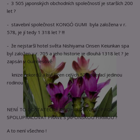
- 3 505 japonských obchodních společností je starších 200
let ?
- stavební společnost KONGÓ GUMI byla založena v r.
578, je jí tedy 1 318 let ? !!!
- že nejstarší hotel světa Nishiyama Onsen Keiunkan spa
byl založen v r. 705 a jeho historie je dlouhá 1318 let ? Je
zapsán v Guinnesově
knize rekordů a byl řízen celých 52 generací jedinou
rodinou ?
NENÍ TO DOSTATEČNĚ MNOHO DŮVODŮ PROČ
SPOLUPRACOVAT PRÁVĚ S JAPONSKOU FIRMOU ?
A to není všechno !