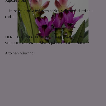
zapsán v Guinnesově
knize rekordů a byl řízen celých 52 generací jedinou
rodinou ?
NENÍ TO DOSTATEČNĚ MNOHO DŮVODŮ PROČ
SPOLUPRACOVAT PRÁVĚ S JAPONSKOU FIRMOU ?
A to není všechno !