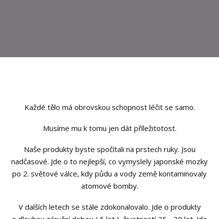
Každé tělo má obrovskou schopnost léčit se samo.
Musíme mu k tomu jen dát příležitotost.
Naše produkty byste spočítali na prstech ruky. Jsou
nadčasové. Jde o to nejlepší, co vymyslely japonské mozky
po 2. světové válce, kdy půdu a vody země kontaminovaly
atomové bomby.
V dalších letech se stále zdokonalovalo. Jde o produkty
s dlouhou záruční dobou ( 5 let ), životností 25 - 30 let. Jde