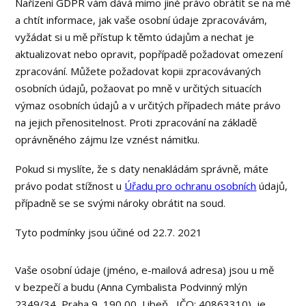
Nařízení GDPR vám dává mimo jiné právo obrátit se na mě
a chtít informace, jak vaše osobní údaje zpracovávám,
vyžádat si u mě přístup k těmto údajům a nechat je
aktualizovat nebo opravit, popřípadě požadovat omezení
zpracování. Můžete požadovat kopii zpracovávaných
osobních údajů, požaovat po mně v určitých situacích
výmaz osobních údajů a v určitých případech máte právo
na jejich přenositelnost. Proti zpracování na základě
oprávněného zájmu lze vznést námitku.
Pokud si myslíte, že s daty nenakládám správně, máte
právo podat stížnost u
Úřadu pro ochranu osobních
údajů,
případně se se svými nároky obrátit na soud.
Tyto podmínky jsou účiné od 22.7. 2021
Vaše osobní údaje (jméno, e-mailová adresa) jsou u mě
v bezpečí a budu (Anna Cymbalista Podvinný mlýn
2349/34, Praha 9, 190 00, Libeň, IČO: 40863310) je