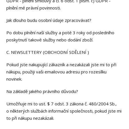
GDPR - plnění smlouvy a čl. 6 odst. 1 písm. c) GDPR -
plnění mé právní povinnosti.
Jak dlouho budu osobní údaje zpracovávat?
Po dobu plnění naší služby a poté 3 roky od posledního
poskytnutí takové služby nebo dodání zboží.
C. NEWSLETTERY (OBCHODNÍ SDĚLENÍ )
Pokud jste nakupující zákazník a nezakázali jste mi to při
nákupu, použiji vaši emailovou adresu pro rozesílku
novinek.
Na základě jakého právního důvodu?
Umožňuje mi to ust. $ 7 odst. 3 zákona č. 480/2004 Sb.,
o některých službách informační společnosti, pokud jste mi
to při nákupu nezakázali.