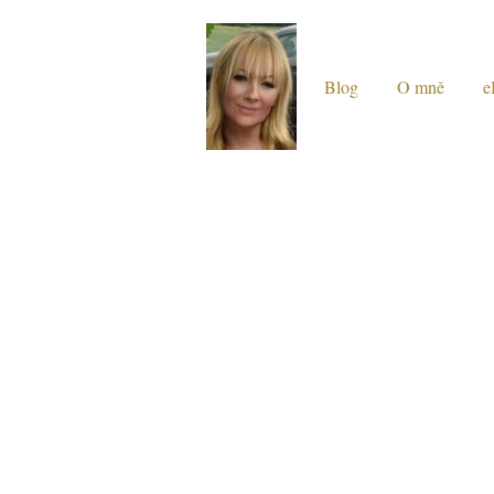
Blog
O mně
e